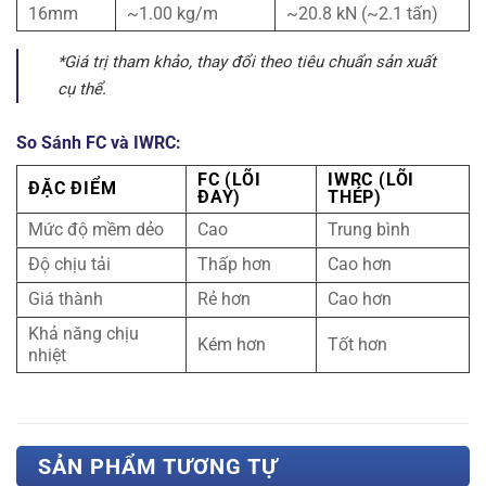
16mm
~1.00 kg/m
~20.8 kN (~2.1 tấn)
*Giá trị tham khảo, thay đổi theo tiêu chuẩn sản xuất
cụ thể.
So Sánh FC và IWRC:
FC (LÕI
IWRC (LÕI
ĐẶC ĐIỂM
ĐAY)
THÉP)
Mức độ mềm dẻo
Cao
Trung bình
Độ chịu tải
Thấp hơn
Cao hơn
Giá thành
Rẻ hơn
Cao hơn
Khả năng chịu
Kém hơn
Tốt hơn
nhiệt
SẢN PHẨM TƯƠNG TỰ