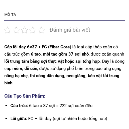
MÔ TẢ
Đánh giá bài viết
Cáp lõi đay 6×37 + FC (Fiber Core)
là loại cáp thép xoắn có
cấu trúc gồm
6 tao, mỗi tao gồm 37 sợi nhỏ
, được xoắn quanh
lõi trung tâm bằng sợi thực vật hoặc sợi tổng hợp
. Đây là dòng
cáp
mềm, dễ uốn
, được sử dụng phổ biến trong các ứng dụng
nâng hạ nhẹ, thi công dân dụng, neo giằng, kéo vật tải trung
bình
.
Cấu Tạo Sản Phẩm:
Cấu trúc:
6 tao x 37 sợi = 222 sợi xoắn đều
Lõi giữa:
FC – lõi đay (sợi tự nhiên hoặc tổng hợp)