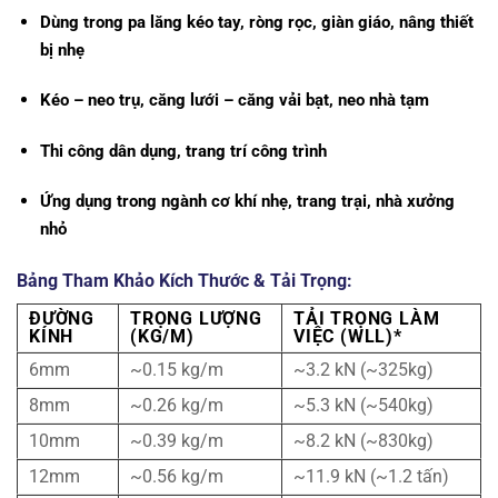
Dùng trong pa lăng kéo tay, ròng rọc, giàn giáo, nâng thiết
bị nhẹ
Kéo – neo trụ, căng lưới – căng vải bạt, neo nhà tạm
Thi công dân dụng, trang trí công trình
Ứng dụng trong ngành cơ khí nhẹ, trang trại, nhà xưởng
nhỏ
Bảng Tham Khảo Kích Thước & Tải Trọng:
ĐƯỜNG
TRỌNG LƯỢNG
TẢI TRỌNG LÀM
KÍNH
(KG/M)
VIỆC (WLL)*
6mm
~0.15 kg/m
~3.2 kN (~325kg)
8mm
~0.26 kg/m
~5.3 kN (~540kg)
10mm
~0.39 kg/m
~8.2 kN (~830kg)
12mm
~0.56 kg/m
~11.9 kN (~1.2 tấn)