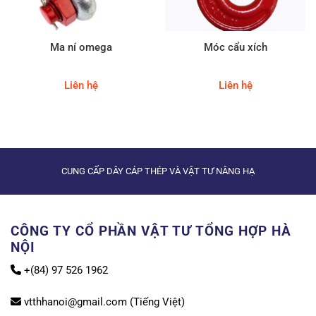
Ma ní omega
Móc cẩu xích
Liên hệ
Liên hệ
CUNG CẤP DÂY CÁP THÉP VÀ VẬT TƯ NÂNG HẠ
CÔNG TY CỔ PHẦN VẬT TƯ TỔNG HỢP HÀ
NỘI
+(84) 97 526 1962
vtthhanoi@gmail.com (Tiếng Việt)